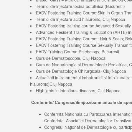
Tehnici de injectare toxina botulinica (Bucuresti)
EADV Fostering Training Course Skin in Organ Trans
Tehnici de injectare acid hialuronic, Cluj Napoca
EADV Fostering training course Advanced Sexually
Advanced Resident Training & Education (ARTE) in
EADV Fostering Training Course : Hair & Scalp; Bolo
EADV Fostering Training Course Sexually Transmitte
EADV Training Course Phlebology; Bucuresti
Curs de Dermatoscopie, Cluj-Napoca
Curs de Neonatologie si Dermatologie Pediatrica, 
Curs de Dermatologie Chirurgicala- Cluj-Napoca
Actualitati in tratamentul imbatranirii si foto-imbatra
hialuronic)Cluj Napoca
Highlights in infectious diseases, Cluj-Napoca
Conferinte/ Congrese/Simpozioane anuale de speci
Conferinta Nationala cu Participarea Internati
Conferinta Asociatiei Dermatologilor Transilvan
Congresul Naţional de Dermatologie cu particip