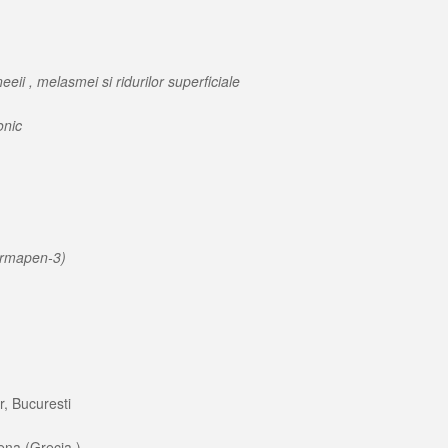
eii , melasmei si ridurilor superficiale
onic
ermapen-3)
r, Bucuresti
ena (Grecia )