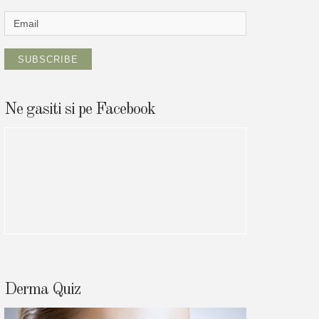
f
o
r
:
Ne gasiti si pe Facebook
Derma Quiz