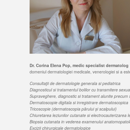
Dr. Corina Elena Pop
, medic specialist dermatolog
domeniul dermatologiei medicale, venerologiei si a este
Consultaţii de dermatologie generala si pediatrica
Diagnosticul si tratamentul bolilor cu transmitere sexua
Supraveghere, diagnostic si tratament alunite precum 
Dermatoscopie digitala si inregistrare dermatoscopica
Tricoscopie (dermatoscopia părului și scalpului)
Chiuretarea leziunilor cutanate si electrocauterizarea l
Biopsia cutanata in vederea examenului anatomopatologi
Excizii chirurgicale dermatologice