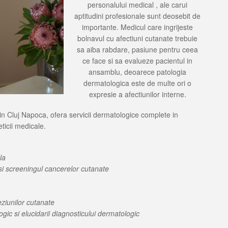
personalului medical , ale carui
aptitudini profesionale sunt deosebit de
importante. Medicul care ingrijeste
bolnavul cu afectiuni cutanate trebuie
sa aiba rabdare, pasiune pentru ceea
ce face si sa evalueze pacientul in
ansamblu, deoarece patologia
dermatologica este de multe ori o
expresie a afectiunilor interne.
in Cluj Napoca, ofera servicii dermatologice complete in
ticii medicale.
la
si screeningul cancerelor cutanate
eziunilor cutanate
c si elucidarii diagnosticului dermatologic