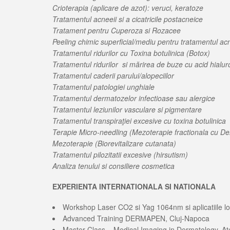
Crioterapia (aplicare de azot): veruci, keratoze
Tratamentul acneeii si a cicatricile postacneice
Tratament pentru Cuperoza si Rozacee
Peeling chimic superficial/mediu pentru tratamentul acne
Tratamentul ridurilor cu Toxina botulinica (Botox)
Tratamentul ridurilor si mărirea de buze cu acid hialur
Tratamentul caderii parului/alopeciilor
Tratamentul patologiei unghiale
Tratamentul dermatozelor infectioase sau alergice
Tratamentul leziunilor vasculare si pigmentare
Tratamentul transpiraţiei excesive cu toxina botulinica
Terapie Micro-needling (Mezoterapie fractionala cu D
Mezoterapie (Biorevitalizare cutanata)
Tratamentul pilozitatii excesive (hirsutism)
Analiza tenului si consiliere cosmetica
EXPERIENTA INTERNATIONALA SI NATIONALA
Workshop Laser CO2 si Yag 1064nm si aplicatiile lo
Advanced Training DERMAPEN, Cluj-Napoca
Master Class – Medical Imaging in Dermatology, At