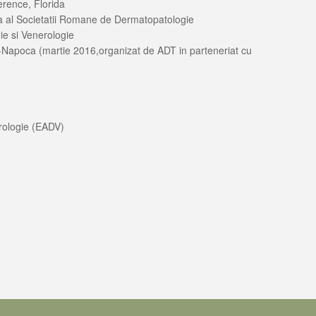
erence, Florida
la al Societatii Romane de Dermatopatologie
e si Venerologie
uj-Napoca (martie 2016,organizat de ADT in parteneriat cu
rologie (EADV)