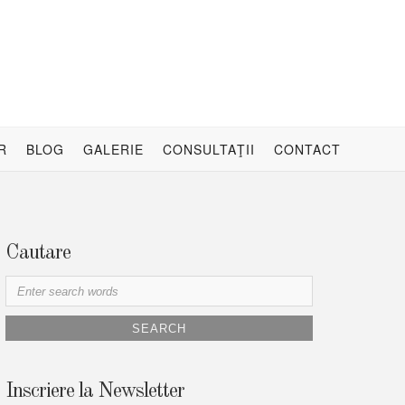
R
BLOG
GALERIE
CONSULTAŢII
CONTACT
Cautare
S
e
a
r
c
h
Inscriere la Newsletter