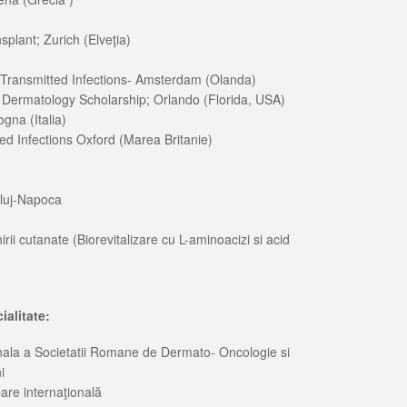
plant; Zurich (Elveţia)
 Transmitted Infections- Amsterdam (Olanda)
 Dermatology Scholarship; Orlando (Florida, USA)
gna (Italia)
d Infections Oxford (Marea Britanie)
Cluj-Napoca
nirii cutanate (Biorevitalizare cu L-aminoacizi si acid
alitate:
onala a Societatii Romane de Dermato- Oncologie si
i
are internaţională