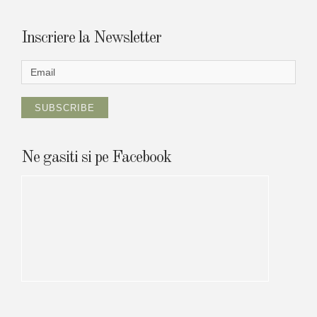
r
c
h
Inscriere la Newsletter
f
o
r
:
Ne gasiti si pe Facebook