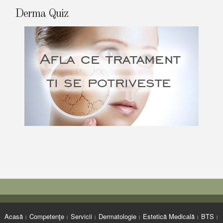
Derma Quiz
Acasă
Competenţe
Servicii
Dermatologie
Estetică Medicală
BTS