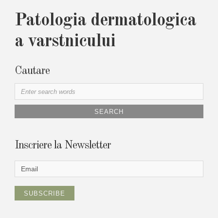
Patologia dermatologica
a varstnicului
Cautare
S
e
a
r
c
h
Inscriere la Newsletter
f
o
r
: